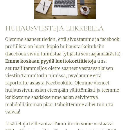
HUIJAUSVIESTEJÄ LIIKKEELLÄ
Olemme saaneet tiedon, että sivustamme ja facebook
profiilista on luotu kopio huijaustarkoituksiin
(facebook sivun tunnistaa tyhjästä seuraajamäärästä).
Emme koskaan pyydä luottokorttitietoja
tms.
seuraajiltamme!Jos olette saaneet vastaavanlaisen
viestin Tammitorin nimissä, pyydämme että
raportoitte asiasta Facebookille. Olemme vieneet
huijaussivun asian eteenpäin välittömästi ja teemme
kaikkemme saadaksemme asian selvitettyä
mahdollisimman pian. Pahoittemme aiheutunutta
vaivaa!
Lisätietoja teille antaa Tammitorin some vastaava